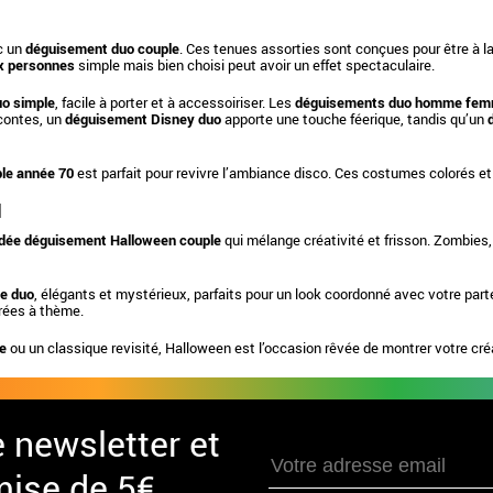
ec un
déguisement duo couple
. Ces tenues assorties sont conçues pour être à l
x personnes
simple mais bien choisi peut avoir un effet spectaculaire.
o simple
, facile à porter et à accessoiriser. Les
déguisements duo homme fe
 contes, un
déguisement Disney duo
apporte une touche féerique, tandis qu’un
le année 70
est parfait pour revivre l’ambiance disco. Ces costumes colorés et 
N
idée déguisement Halloween couple
qui mélange créativité et frisson. Zombies
e duo
, élégants et mystérieux, parfaits pour un look coordonné avec votre part
irées à thème.
le
ou un classique revisité, Halloween est l’occasion rêvée de montrer votre créa
e newsletter et
mise de 5€