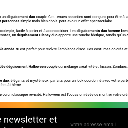
ec un
déguisement duo couple
. Ces tenues assorties sont conçues pour être à l
x personnes
simple mais bien choisi peut avoir un effet spectaculaire.
o simple
, facile à porter et à accessoiriser. Les
déguisements duo homme fe
 contes, un
déguisement Disney duo
apporte une touche féerique, tandis qu’un
le année 70
est parfait pour revivre l’ambiance disco. Ces costumes colorés et 
N
idée déguisement Halloween couple
qui mélange créativité et frisson. Zombies
e duo
, élégants et mystérieux, parfaits pour un look coordonné avec votre part
irées à thème.
le
ou un classique revisité, Halloween est l’occasion rêvée de montrer votre créa
e newsletter et