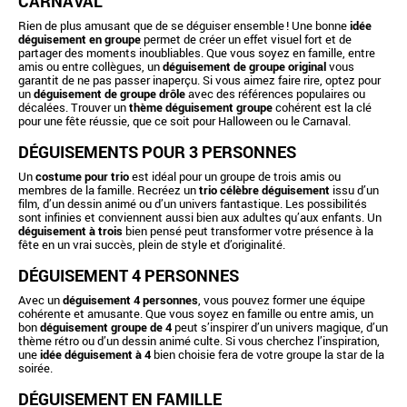
CARNAVAL
Rien de plus amusant que de se déguiser ensemble ! Une bonne
idée
déguisement en groupe
permet de créer un effet visuel fort et de
partager des moments inoubliables. Que vous soyez en famille, entre
amis ou entre collègues, un
déguisement de groupe original
vous
garantit de ne pas passer inaperçu. Si vous aimez faire rire, optez pour
un
déguisement de groupe drôle
avec des références populaires ou
décalées. Trouver un
thème déguisement groupe
cohérent est la clé
pour une fête réussie, que ce soit pour Halloween ou le Carnaval.
DÉGUISEMENTS POUR 3 PERSONNES
Un
costume pour trio
est idéal pour un groupe de trois amis ou
membres de la famille. Recréez un
trio célèbre déguisement
issu d’un
film, d’un dessin animé ou d’un univers fantastique. Les possibilités
sont infinies et conviennent aussi bien aux adultes qu’aux enfants. Un
déguisement à trois
bien pensé peut transformer votre présence à la
fête en un vrai succès, plein de style et d’originalité.
DÉGUISEMENT 4 PERSONNES
Avec un
déguisement 4 personnes
, vous pouvez former une équipe
cohérente et amusante. Que vous soyez en famille ou entre amis, un
bon
déguisement groupe de 4
peut s’inspirer d’un univers magique, d’un
thème rétro ou d’un dessin animé culte. Si vous cherchez l’inspiration,
une
idée déguisement à 4
bien choisie fera de votre groupe la star de la
soirée.
DÉGUISEMENT EN FAMILLE