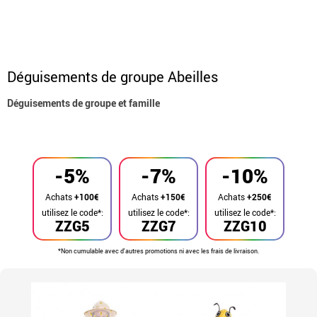
Déguisements de groupe Abeilles
Déguisements de groupe et famille
Accueil
Déguisements
Déguisements en groupe
-5%
-7%
-10%
Achats
+100€
Achats
+150€
Achats
+250€
utilisez le code*:
utilisez le code*:
utilisez le code*:
ZZG5
ZZG7
ZZG10
*Non cumulable avec d'autres promotions ni avec les frais de livraison.