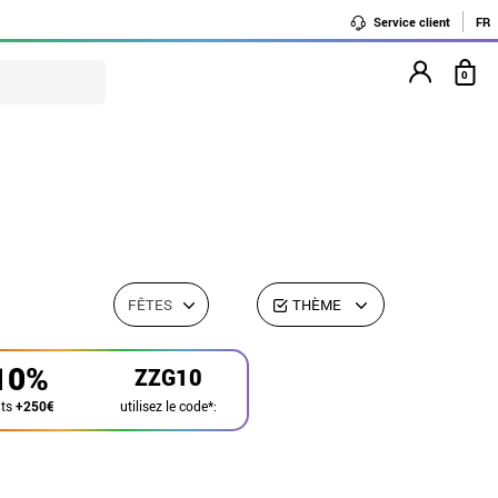
Service client
FR
0
FÊTES
THÈME
10%
ZZG10
utilisez le code*:
ats
+250€