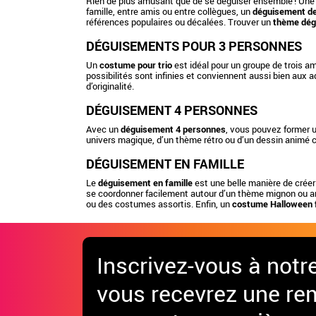
Rien de plus amusant que de se déguiser ensemble ! Un
famille, entre amis ou entre collègues, un
déguisement de 
références populaires ou décalées. Trouver un
thème dég
DÉGUISEMENTS POUR 3 PERSONNES
Un
costume pour trio
est idéal pour un groupe de trois a
possibilités sont infinies et conviennent aussi bien aux 
d’originalité.
DÉGUISEMENT 4 PERSONNES
Avec un
déguisement 4 personnes
, vous pouvez former 
univers magique, d’un thème rétro ou d’un dessin animé cu
DÉGUISEMENT EN FAMILLE
Le
déguisement en famille
est une belle manière de créer
se coordonner facilement autour d’un thème mignon ou a
ou des costumes assortis. Enfin, un
costume Halloween f
Inscrivez-vous à notr
vous recevrez une re