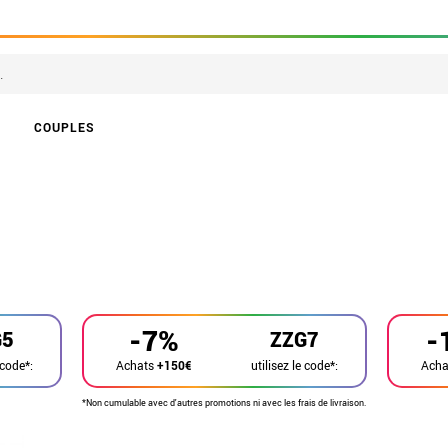
COUPLES
-7%
-
G5
ZZG7
 code*:
utilisez le code*:
Achats
+150€
Ach
*Non cumulable avec d'autres promotions ni avec les frais de livraison.