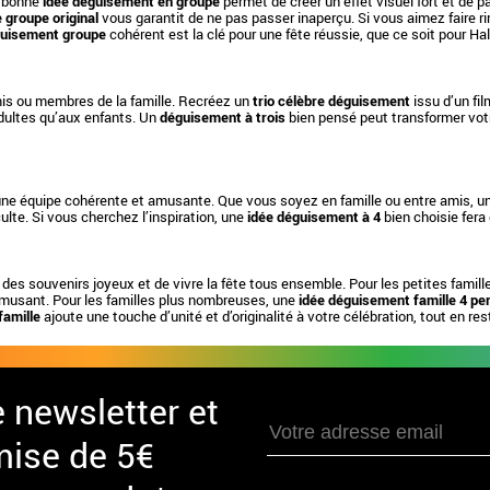
e bonne
idée déguisement en groupe
permet de créer un effet visuel fort et de
groupe original
vous garantit de ne pas passer inaperçu. Si vous aimez faire ri
uisement groupe
cohérent est la clé pour une fête réussie, que ce soit pour Ha
mis ou membres de la famille. Recréez un
trio célèbre déguisement
issu d’un fi
adultes qu’aux enfants. Un
déguisement à trois
bien pensé peut transformer votre
une équipe cohérente et amusante. Que vous soyez en famille ou entre amis, u
lte. Si vous cherchez l’inspiration, une
idée déguisement à 4
bien choisie fera 
 des souvenirs joyeux et de vivre la fête tous ensemble. Pour les petites famill
musant. Pour les familles plus nombreuses, une
idée déguisement famille 4 p
amille
ajoute une touche d’unité et d’originalité à votre célébration, tout en res
e newsletter et
mise de 5€