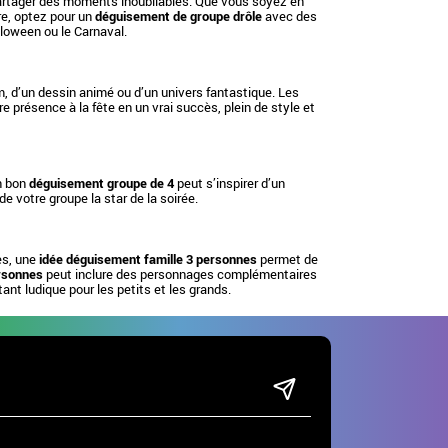
 partager des moments inoubliables. Que vous soyez en
re, optez pour un
déguisement de groupe drôle
avec des
lloween ou le Carnaval.
lm, d’un dessin animé ou d’un univers fantastique. Les
 présence à la fête en un vrai succès, plein de style et
n bon
déguisement groupe de 4
peut s’inspirer d’un
de votre groupe la star de la soirée.
es, une
idée déguisement famille 3 personnes
permet de
ersonnes
peut inclure des personnages complémentaires
tant ludique pour les petits et les grands.