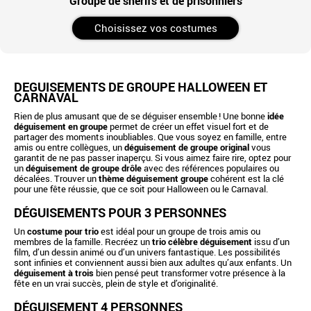
Groupe de shérifs et de prisonniers
Choisissez vos costumes
DÉGUISEMENTS DE GROUPE HALLOWEEN ET
CARNAVAL
Rien de plus amusant que de se déguiser ensemble ! Une bonne
idée
déguisement en groupe
permet de créer un effet visuel fort et de
partager des moments inoubliables. Que vous soyez en famille, entre
amis ou entre collègues, un
déguisement de groupe original
vous
garantit de ne pas passer inaperçu. Si vous aimez faire rire, optez pour
un
déguisement de groupe drôle
avec des références populaires ou
décalées. Trouver un
thème déguisement groupe
cohérent est la clé
pour une fête réussie, que ce soit pour Halloween ou le Carnaval.
DÉGUISEMENTS POUR 3 PERSONNES
Un
costume pour trio
est idéal pour un groupe de trois amis ou
membres de la famille. Recréez un
trio célèbre déguisement
issu d’un
film, d’un dessin animé ou d’un univers fantastique. Les possibilités
sont infinies et conviennent aussi bien aux adultes qu’aux enfants. Un
déguisement à trois
bien pensé peut transformer votre présence à la
fête en un vrai succès, plein de style et d’originalité.
DÉGUISEMENT 4 PERSONNES