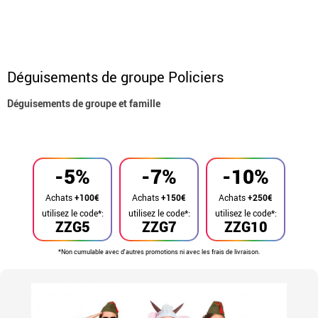
Déguisements de groupe Policiers
Déguisements de groupe et famille
Accueil
Déguisements
Déguisements en groupe
-5%
-7%
-10%
Achats
+100€
Achats
+150€
Achats
+250€
utilisez le code*:
utilisez le code*:
utilisez le code*:
ZZG5
ZZG7
ZZG10
*Non cumulable avec d'autres promotions ni avec les frais de livraison.