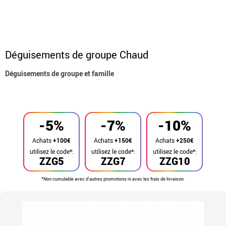
Déguisements de groupe Chaud
Déguisements de groupe et famille
Accueil
Déguisements
Déguisements en groupe
-5%
-7%
-10%
Achats
+100€
Achats
+150€
Achats
+250€
utilisez le code*:
utilisez le code*:
utilisez le code*:
ZZG5
ZZG7
ZZG10
*Non cumulable avec d'autres promotions ni avec les frais de livraison.