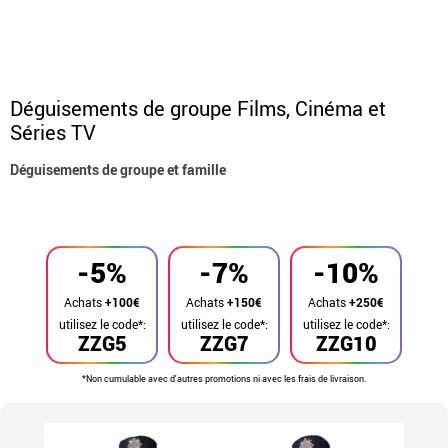
Déguisements de groupe Films, Cinéma et
Séries TV
Déguisements de groupe et famille
Accueil
Déguisements
Déguisements en groupe
-5%
-7%
-10%
Achats
+100€
Achats
+150€
Achats
+250€
utilisez le code*:
utilisez le code*:
utilisez le code*:
ZZG5
ZZG7
ZZG10
*Non cumulable avec d'autres promotions ni avec les frais de livraison.