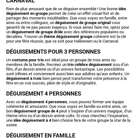
CARNAVAL
Rien de plus amusant que de se déguiser ensemble ! Une bonne
idée
déguisement en groupe
permet de créer un effet visuel fort et de
partager des moments inoubliables. Que vous soyez en famille, entre
amis ou entre collègues, un
déguisement de groupe original
vous
garantit de ne pas passer inaperçu. Si vous aimez faire rire, optez pour
un
déguisement de groupe drôle
avec des références populaires ou
décalées. Trouver un
thème déguisement groupe
cohérent est la clé
pour une fête réussie, que ce soit pour Halloween ou le Carnaval.
DÉGUISEMENTS POUR 3 PERSONNES
Un
costume pour trio
est idéal pour un groupe de trois amis ou
membres de la famille. Recréez un
trio célèbre déguisement
issu d’un
film, d’un dessin animé ou d’un univers fantastique. Les possibilités
sont infinies et conviennent aussi bien aux adultes qu’aux enfants. Un
déguisement à trois
bien pensé peut transformer votre présence à la
fête en un vrai succès, plein de style et d’originalité.
DÉGUISEMENT 4 PERSONNES
Avec un
déguisement 4 personnes
, vous pouvez former une équipe
cohérente et amusante. Que vous soyez en famille ou entre amis, un
bon
déguisement groupe de 4
peut s’inspirer d’un univers magique, d’un
thème rétro ou d’un dessin animé culte. Si vous cherchez l’inspiration,
une
idée déguisement à 4
bien choisie fera de votre groupe la star de la
soirée.
DÉGUISEMENT EN FAMILLE