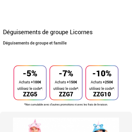
Déguisements de groupe Licornes
Déguisements de groupe et famille
Accueil
Déguisements
Déguisements en groupe
-5%
-7%
-10%
Achats
+100€
Achats
+150€
Achats
+250€
utilisez le code*:
utilisez le code*:
utilisez le code*:
ZZG5
ZZG7
ZZG10
*Non cumulable avec d'autres promotions ni avec les frais de livraison.